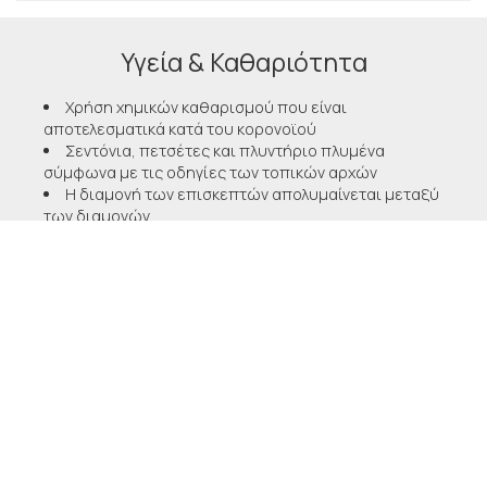
Υγεία & Καθαριότητα
Χρήση χημικών καθαρισμού που είναι
αποτελεσματικά κατά του κορονοϊού
Σεντόνια, πετσέτες και πλυντήριο πλυμένα
σύμφωνα με τις οδηγίες των τοπικών αρχών
Η διαμονή των επισκεπτών απολυμαίνεται μεταξύ
των διαμονών
Φυσική απόσταση στους χώρους φαγητού
Το προσωπικό ακολουθεί όλα τα πρωτόκολλα
ασφαλείας, όπως καθορίζονται από τις τοπικές αρχές
Κατάργηση κοινόχρηστων χαρτικών εκτυπωμένα
μενού, περιοδικά, στυλό και χαρτί έχουν αφαιρεθεί
Απολυμαντικό χεριών σε δωμάτια και
κοινόχρηστους χώρους
Διαδικασία για έλεγχο της υγείας των επισκεπτών
Κιτ πρώτων βοηθειών διαθέσιμο
Όλα τα πιάτα, τα μαχαιροπίρουνα, τα ποτήρια και
άλλα σκεύη τραπεζαρίας έχουν απολυμανθεί