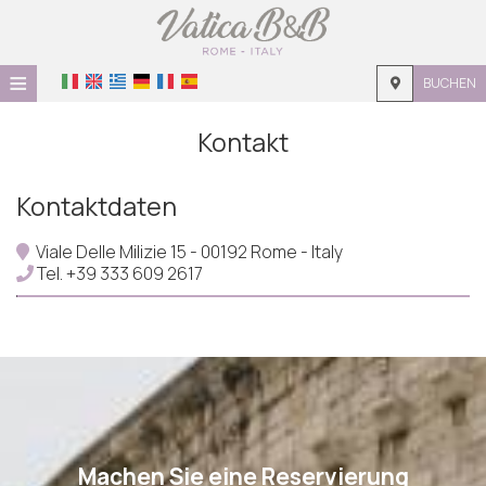
≡
BUCHEN
STARTSEITE
Kontakt
LAGE
Kontaktdaten
UNTERKUNFT
Viale Delle Milizie 15 - 00192 Rome - Italy
EINRICHTUNGEN
Tel.
+39 333 609 2617
GALERIE
Machen Sie eine Reservierung